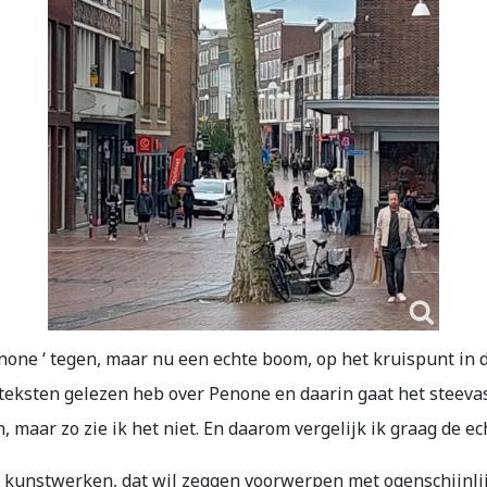
none ‘ tegen, maar nu een echte boom, op het kruispunt in 
 teksten gelezen heb over Penone en daarin gaat het steeva
jn, maar zo zie ik het niet. En daarom vergelijk ik graag de
ats kunstwerken, dat wil zeggen voorwerpen met ogenschij