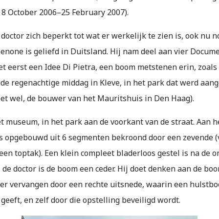
8 October 2006–25 February 2007).
doctor zich beperkt tot wat er werkelijk te zien is, ook nu n
none is geliefd in Duitsland. Hij nam deel aan vier Docume
r het eerst een Idee Di Pietra, een boom metstenen erin, zoa
oude regenachtige middag in Kleve, in het park dat werd aan
et wel, de bouwer van het Mauritshuis in Den Haag).
t museum, in het park aan de voorkant van de straat. Aan h
is opgebouwd uit 6 segmenten bekroond door een zevende (v
n toptak). Een klein compleet bladerloos gestel is na de on
s de doctor is de boom een ceder. Hij doet denken aan de boo
ier vervangen door een rechte uitsnede, waarin een hulstbo
eeft, en zelf door die opstelling beveiligd wordt.