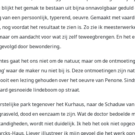
blijkt het gemak te bestaan uit bijna onnavolgbaar geduld
g van een persoonlijk, typerend, oeuvre. Gemaakt met vaar
 nog voordat het resultaat te zien is. Zo zie ik meesterwer
 maar om aandacht voor wat zij zelf teweegbrengen. En het e
gevolgd door bewondering..
mtes gaat het ons niet om de natuur, maar om de ontmoetin
g’ waar de maker nu niet bij is. Deze ontmoetingen zijn natu
b ooit een lezing gehouden over het oeuvre van Penone. Sinds
 hard gesnoeide lindeboom op straat.
rstelijke park tegenover het Kurhaus, naar de Schaduw van 
grasveld, dood en eenzaam te zijn. Wat de doctor bedoelde 
andigheden, wordt niet duidelijk. Ik heb het ook niet opgezo
rcks-Haus. Liever illustreer ik mijn gevoel die het werk op